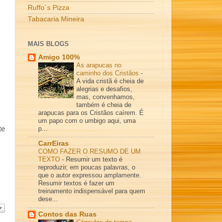
Ruffo´s Pizza
Tabacaria Mineira
MAIS BLOGS
Amigo 100%
As arapucas no
caminho dos Cristãos
-
A vida cristã é cheia de
alegrias e desafios,
mas, convenhamos,
também é cheia de
arapucas para os Cristãos caírem. É
um papo com o umbigo aqui, uma
p...
te
CarrEiras
COMO FAZER O RESUMO DE UM
TEXTO
-
Resumir um texto é
reproduzir, em poucas palavras, o
que o autor expressou amplamente.
Resumir textos é fazer um
treinamento indispensável para quem
dese...
Contos das Ruas