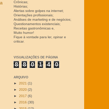
Crônicas;
ga
Histórias;
Alertas sobre golpes na internet;
Orientações profissionais;
Análises de marketing e de negócios;
Questionamentos existenciais;
Receitas gastronômicas e,
Muito humor!
Fique à vontade para ler, opinar e
criticar.
VISUALIZAÇÕES DE PÁGINA
8
8
0
1
4
0
ARQUIVO
►
2021
(1)
►
2020
(2)
►
2017
(6)
►
2016
(30)
►
2015
(12)