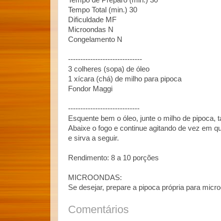
Tempo de Preparo (min.) 30
Tempo Total (min.) 30
Dificuldade MF
Microondas N
Congelamento N
------------------------------
3 colheres (sopa) de óleo
1 xícara (chá) de milho para pipoca
Fondor Maggi
-----------------------------
Esquente bem o óleo, junte o milho de pipoca, 
Abaixe o fogo e continue agitando de vez em qu
e sirva a seguir.
Rendimento: 8 a 10 porções
MICROONDAS:
Se desejar, prepare a pipoca própria para micr
Comentários