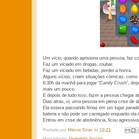
Um vício, quando aprisiona uma pessoa, faz co
Faz um viciado em drogas, roubar.
Faz um viciado em bebidas, perder a honra.
Alguns vícios, criam situações cômicas, como
6:30h da manhã para jogar "Candy Crush", depo
mais um pouco.
E depois de tudo isso, fazer a pessoa chegar at
Dias atrás, vi, uma pessoa em plena crise de a
Ela estava passando férias em um lugar paradi
bateria e não pode ser carregado enquanto ela
Entrou em crise de abstinência, ficou agressiv
Postado por
Márcio Eiras
às
10:21
Marcadores:
Questões Sociais