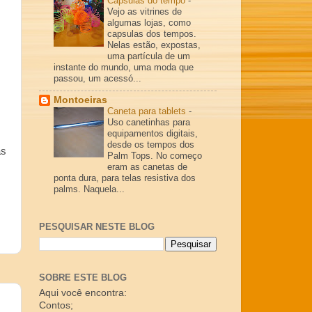
Cápsulas do tempo
-
Vejo as vitrines de
algumas lojas, como
capsulas dos tempos.
Nelas estão, expostas,
s
uma partícula de um
instante do mundo, uma moda que
passou, um acessó...
Montoeiras
Caneta para tablets
-
Uso canetinhas para
equipamentos digitais,
desde os tempos dos
as
Palm Tops. No começo
eram as canetas de
ponta dura, para telas resistiva dos
palms. Naquela...
PESQUISAR NESTE BLOG
SOBRE ESTE BLOG
Aqui você encontra:
Contos;