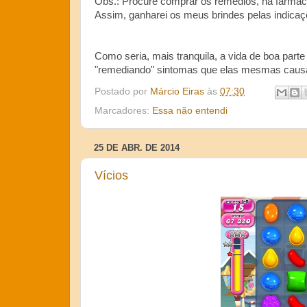
Obs.: Procure comprar os remédios, na farmác
Assim, ganharei os meus brindes pelas indicaç
Como seria, mais tranquila, a vida de boa pa
"remediando" sintomas que elas mesmas caus
Postado por
Márcio Eiras
às
07:30
Marcadores:
Essa não entendi
25 DE ABR. DE 2014
Vícios