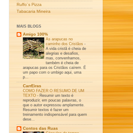
Ruffo´s Pizza
Tabacaria Mineira
MAIS BLOGS
Amigo 100%
As arapucas no
caminho dos Cristãos
-
A vida cristã é cheia de
alegrias e desafios,
mas, convenhamos,
também é cheia de
arapucas para os Cristãos caírem. É
um papo com o umbigo aqui, uma
p...
CarrEiras
COMO FAZER O RESUMO DE UM
TEXTO
-
Resumir um texto é
reproduzir, em poucas palavras, o
que o autor expressou amplamente.
Resumir textos é fazer um
treinamento indispensável para quem
dese...
Contos das Ruas