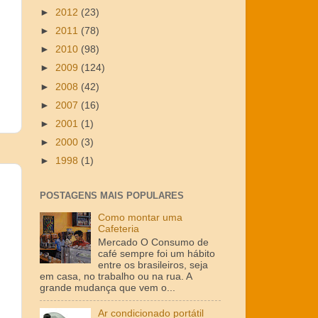
►
2012
(23)
►
2011
(78)
►
2010
(98)
►
2009
(124)
►
2008
(42)
►
2007
(16)
►
2001
(1)
►
2000
(3)
►
1998
(1)
POSTAGENS MAIS POPULARES
Como montar uma
Cafeteria
Mercado O Consumo de
café sempre foi um hábito
entre os brasileiros, seja
em casa, no trabalho ou na rua. A
grande mudança que vem o...
Ar condicionado portátil