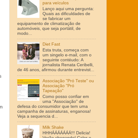
para veículos
Lanço aqui uma pergunta:
Quais as dificuldades de
se fabricar um
equipamento de climatização de
automóveis, que seja portátil, de
modo...
Diet Fast
Esta truta, começa com
um singelo e-mail, com o
seguinte contéudo: A
jornalista Renata Ceribelli,
de 46 anos, afirmou durante entrevist...
s
Associação "Pró Teste" ou
Associação "Pró
Tapeação"
Como posso confiar em
uma "Associação" de
defesa do consumidor que tem uma
em
campanha de assinaturas, enganosa!
Veja a sequencia d...
Milk Shake
HHHÁÁÁÁÁÁÁ!!! Delicia!
Verão chegando! Calor o