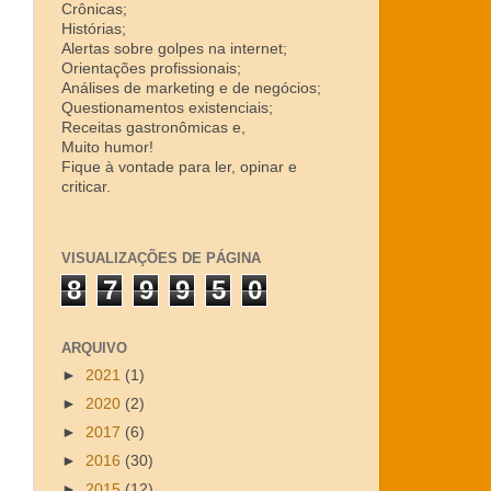
Crônicas;
Histórias;
Alertas sobre golpes na internet;
Orientações profissionais;
Análises de marketing e de negócios;
Questionamentos existenciais;
Receitas gastronômicas e,
Muito humor!
Fique à vontade para ler, opinar e
criticar.
VISUALIZAÇÕES DE PÁGINA
8
7
9
9
5
0
ARQUIVO
►
2021
(1)
►
2020
(2)
►
2017
(6)
►
2016
(30)
►
2015
(12)