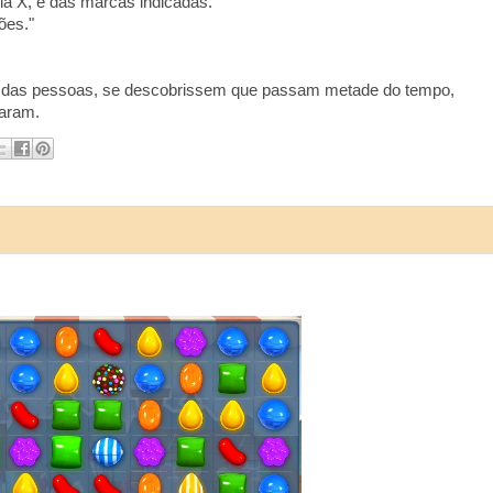
ia X, e das marcas indicadas.
ões."
rte das pessoas, se descobrissem que passam metade do tempo,
aram.