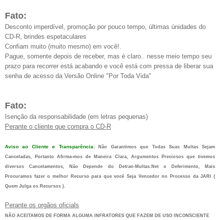
Fato:
Desconto imperdível, promoção por pouco tempo, últimas únidades do
CD-R, brindes espetaculares
Confiam muito (muito mesmo) em você!.
Pague, somente depois de receber, mas é claro.. nesse meio tempo seu
prazo para recorrer está acabando e você está com pressa de liberar sua
senha de acesso da Versão Online "Por Toda Vida"
Fato:
Isenção da responsabilidade (em letras pequenas)
Perante o cliente que compra o CD-R
Aviso ao Cliente e Transparência:
Não Garantimos que Todas Suas Multas Sejam
Canceladas, Portanto Afirma-mos de Maneira Clara, Argumentos Preciosos que tivemos
diversos Cancelamentos, Não Depende do Detran-Multas.Net o Deferimento, Mais
Procuramos fazer o melhor Recurso para que você Seja Vencedor no Processo da JARI (
Quem Julga os Recursos ).
Perante os orgãos oficials
NÃO ACEITAMOS DE FORMA ALGUMA INFRATORES QUE FAZEM DE USO INCONSCIENTE