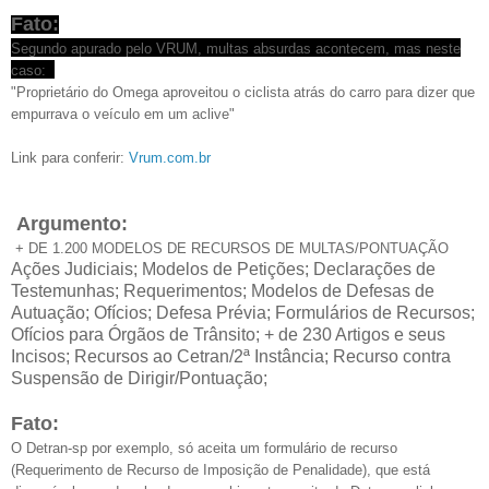
Fato:
Segundo apurado pelo VRUM, multas absurdas acontecem, mas neste
caso:
"Proprietário do Omega aproveitou o ciclista atrás do carro para dizer que
empurrava o veículo em um aclive"
Link para conferir:
Vrum.com.br
Argumento:
+ DE 1.200 MODELOS DE RECURSOS DE MULTAS/PONTUAÇÃO
Ações Judiciais; Modelos de Petições; Declarações de
Testemunhas; Requerimentos; Modelos de Defesas de
Autuação; Ofícios; Defesa Prévia; Formulários de Recursos;
Ofícios para Órgãos de Trânsito; + de 230 Artigos e seus
Incisos; Recursos ao Cetran/2ª Instância; Recurso contra
Suspensão de Dirigir/Pontuação;
Fato:
O Detran-sp por exemplo, só aceita um formulário de recurso
(
Requerimento de Recurso de Imposição de Penalidade), que está