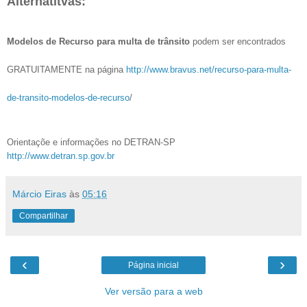
Alternatitvas:
Modelos de Recurso para multa de trânsito
podem ser encontrados
GRATUITAMENTE na
página
http://www.bravus.net/recurso-para-multa-
de-transito-modelos-de-recurso
/
Orientaçõe e informações no DETRAN-SP
http://www.detran.sp.gov.br
Márcio Eiras
às
05:16
Compartilhar
‹
›
Página inicial
Ver versão para a web