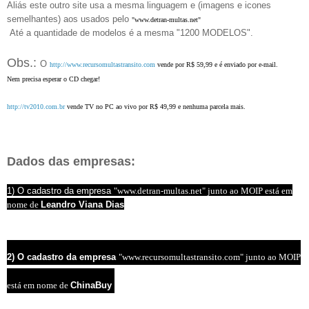
Aliás este outro site usa a mesma linguagem e (imagens e icones
semelhantes) aos usados pelo
"www.detran-multas.net"
Até a quantidade de modelos é a mesma "1200 MODELOS".
Obs.:
O
http://www.recursomultastransito.com
vende por R$ 59,99 e é enviado por e-mail.
Nem precisa esperar o CD chegar!
http://tv2010.com.br
vende TV no PC ao vivo por R$ 49,99 e nenhuma parcela mais.
Dados das empresas:
1) O cadastro da empresa
"www.detran-multas.net" junto ao MOIP está em
nome de
Leandro Viana Dias
2) O cadastro da empresa
"www.recursomultastransito.com
" junto ao MOIP
está em nome de
ChinaBuy