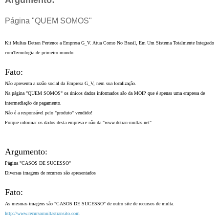
Argumento:
Página "QUEM SOMOS"
Uma Empresa de Sucesso, Realizando Conquistas!
Kit Multas Detran Pertence a Empresa G_V. Atua Como No Brasil, Em Um Sistema Totalmente Integrado
comTecnologia de primeiro mundo
Fato:
Não apresenta a razão social da Empresa G_V, nem sua localização.
Na página "QUEM SOMOS" os únicos dados informados são da MOIP que é apenas uma empresa de
intermediação de pagamento.
Não é a responsável pelo "produto" vendido!
Porque informar os dados desta empresa e não da "www.detran-multas.net"
Argumento:
Página "CASOS DE SUCESSO"
Diversas imagens de recursos são apresentados
Fato:
As mesmas imagens são "CASOS DE SUCESSO" de outro site de recursos de multa.
http://www.recursomultastransito.com