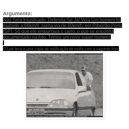
Argumento:
Não Seja Injustiçado, Defenda-Se Já! Veja Um homem foi
multado a 68km/h, numa via de 60km/h, em Ribeirão Preto
(SP). Só que ele empurrava o carro, o que se encontra
documentado na foto. Temos um novo super-homem.
O Link leva a uma cópia de notificação de multa com a seguinte foto: