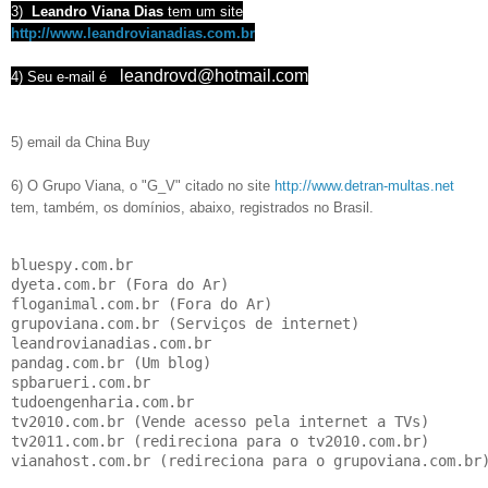
3)
Leandro Viana Dias
tem um site
http://www.leandrovianadias.com.br
leandrovd@hotmail.com
4)
Seu e-mail é
5) email da China Buy
chinabuybr@gmail.com
6) O Grupo Viana, o "G_V" citado no site
http://www.detran-multas.net
tem, também, os domínios, abaixo, registrados no Brasil.
bluespy.com.br 
(vende 
Software de Monitoramento Celular Via
dyeta.com.br (Fora do Ar)

floganimal.com.br (Fora do Ar)

grupoviana.com.br (Serviços de internet)

leandrovianadias.com.br 

pandag.com.br (Um blog)

spbarueri.com.br 

tudoengenharia.com.br

tv2010.com.br (Vende acesso pela internet a TVs)

tv2011.com.br (redireciona para o tv2010.com.br)

vianahost.com.br (redireciona para o grupoviana.com.br