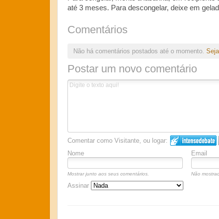
até 3 meses. Para descongelar, deixe em gela
Comentários
Não há comentários postados até o momento.
Seja
Postar um novo comentário
Comentar como Visitante, ou logar:
Nome
Email
Mostrar junto aos seus comentários.
Não mostrad
Assinar