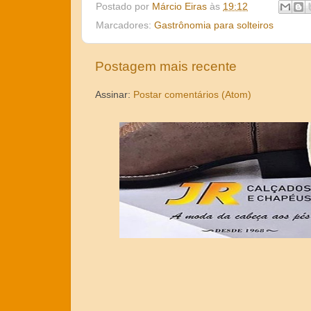
Postado por
Márcio Eiras
às
19:12
Marcadores:
Gastrônomia para solteiros
Postagem mais recente
Assinar:
Postar comentários (Atom)