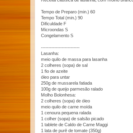
Receita clássica de lasanha, com molho branc
Tempo de Preparo (min.) 60
Tempo Total (min.) 90
Dificuldade F
Microondas S
Congelamento S
--------------------------
Lasanha:
meio quilo de massa para lasanha
2 colheres (sopa) de sal
1 fio de azeite
óleo para untar
250g de mussarela fatiada
100g de queijo parmesão ralado
Molho Bolonhesa:
2 colheres (sopa) de óleo
meio quilo de carne moída
1 cenoura pequena ralada
1 colher (sopa) de salsão picado
1 tablete de Caldo de Carne Maggi
1 lata de purê de tomate (350g)