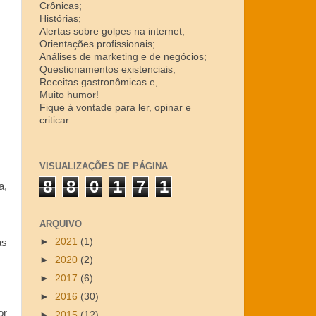
Crônicas;
Histórias;
Alertas sobre golpes na internet;
Orientações profissionais;
Análises de marketing e de negócios;
Questionamentos existenciais;
Receitas gastronômicas e,
Muito humor!
Fique à vontade para ler, opinar e
criticar.
VISUALIZAÇÕES DE PÁGINA
8
8
0
1
7
1
a,
ARQUIVO
►
2021
(1)
as
►
2020
(2)
►
2017
(6)
►
2016
(30)
or
►
2015
(12)