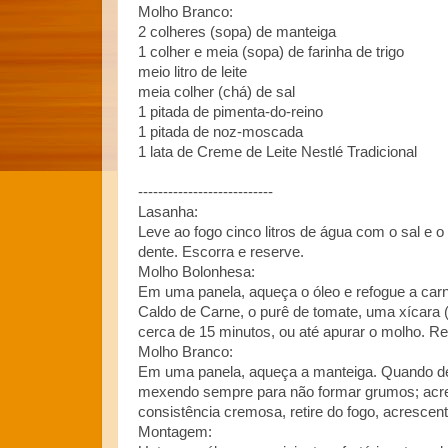
Molho Branco:
2 colheres (sopa) de manteiga
1 colher e meia (sopa) de farinha de trigo
meio litro de leite
meia colher (chá) de sal
1 pitada de pimenta-do-reino
1 pitada de noz-moscada
1 lata de Creme de Leite Nestlé Tradicional
---------------------------
Lasanha:
Leve ao fogo cinco litros de água com o sal e o 
dente. Escorra e reserve.
Molho Bolonhesa:
Em uma panela, aqueça o óleo e refogue a carn
Caldo de Carne, o purê de tomate, uma xícara 
cerca de 15 minutos, ou até apurar o molho. R
Molho Branco:
Em uma panela, aqueça a manteiga. Quando derret
mexendo sempre para não formar grumos; acres
consistência cremosa, retire do fogo, acrescen
Montagem: