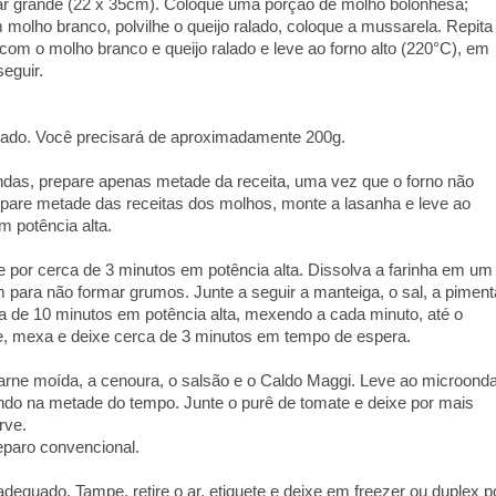
ular grande (22 x 35cm). Coloque uma porção de molho bolonhesa;
lho branco, polvilhe o queijo ralado, coloque a mussarela. Repita
com o molho branco e queijo ralado e leve ao forno alto (220°C), em
eguir.
iado. Você precisará de aproximadamente 200g.
ndas, prepare apenas metade da receita, uma vez que o forno não
epare metade das receitas dos molhos, monte a lasanha e leve ao
 potência alta.
te por cerca de 3 minutos em potência alta. Dissolva a farinha em um
para não formar grumos. Junte a seguir a manteiga, o sal, a piment
 de 10 minutos em potência alta, mexendo a cada minuto, até o
e, mexa e deixe cerca de 3 minutos em tempo de espera.
 carne moída, a cenoura, o salsão e o Caldo Maggi. Leve ao microond
ndo na metade do tempo. Junte o purê de tomate e deixe por mais
rve.
paro convencional.
dequado. Tampe, retire o ar, etiquete e deixe em freezer ou duplex p