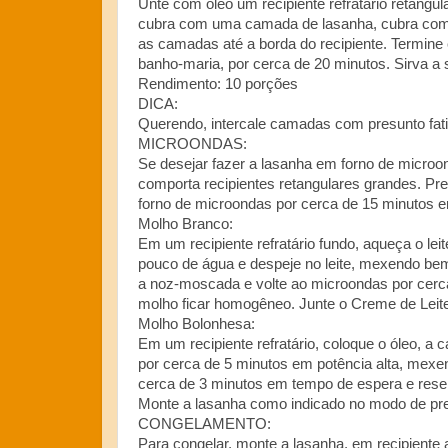
Unte com óleo um recipiente refratário retang
cubra com uma camada de lasanha, cubra com mo
as camadas até a borda do recipiente. Termine 
banho-maria, por cerca de 20 minutos. Sirva a s
Rendimento: 10 porções
DICA:
Querendo, intercale camadas com presunto fat
MICROONDAS:
Se desejar fazer a lasanha em forno de microo
comporta recipientes retangulares grandes. Pr
forno de microondas por cerca de 15 minutos em
Molho Branco:
Em um recipiente refratário fundo, aqueça o lei
pouco de água e despeje no leite, mexendo bem 
a noz-moscada e volte ao microondas por cerca
molho ficar homogêneo. Junte o Creme de Leit
Molho Bolonhesa:
Em um recipiente refratário, coloque o óleo, a
por cerca de 5 minutos em potência alta, mexe
cerca de 3 minutos em tempo de espera e rese
Monte a lasanha como indicado no modo de pre
CONGELAMENTO:
Para congelar, monte a lasanha, em recipiente a