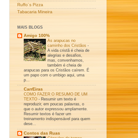
Ruffo´s Pizza
Tabacaria Mineira
MAIS BLOGS
Amigo 100%
As arapucas no
caminho dos Cristãos
-
A vida cristã é cheia de
alegrias e desafios,
mas, convenhamos,
também é cheia de
arapucas para os Cristãos caírem. É
um papo com o umbigo aqui, uma
p...
CarrEiras
COMO FAZER O RESUMO DE UM
TEXTO
-
Resumir um texto é
reproduzir, em poucas palavras, o
que o autor expressou amplamente.
Resumir textos é fazer um
treinamento indispensável para quem
dese...
Contos das Ruas