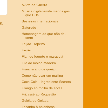
A Arte da Guerra
Música digital emite menos gás
que CDs
Besteiras internacionais
ga
Gatorede
Homenagem ao que não deu
certo
Feijão Tropeiro
Feijão
Flan de Iogurte e maracujá
Filé ao molho madeira
Franciscano de queijo
Como não usar um mailing
Coca Cola - Ingrediente Secreto
Frango ao molho de ervas
Fricassé ao Requeijão
Geléia de Goiaba
Lasanha à bolonhesa