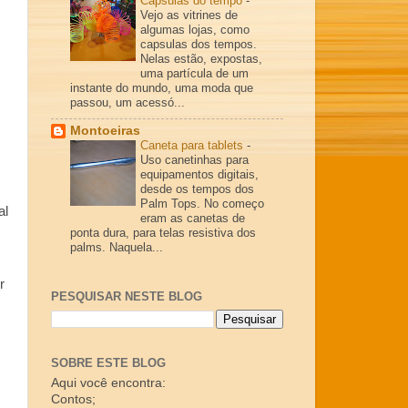
Cápsulas do tempo
-
Vejo as vitrines de
algumas lojas, como
capsulas dos tempos.
Nelas estão, expostas,
uma partícula de um
instante do mundo, uma moda que
passou, um acessó...
Montoeiras
Caneta para tablets
-
Uso canetinhas para
equipamentos digitais,
desde os tempos dos
Palm Tops. No começo
al
eram as canetas de
ponta dura, para telas resistiva dos
palms. Naquela...
r
PESQUISAR NESTE BLOG
SOBRE ESTE BLOG
Aqui você encontra:
Contos;