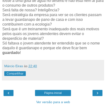
fosse a uma gota de água no deserto e não está nem ai para
o consumo de outros produtos?
Será falta de nossa? Inteligência?
Será estratégia da empresa para ver se os clientes passam
a levar guardanapo de pano de casa e com isso
contribuirem com a ecologia?
Será que é um treinamento inadequado dos reais motivos
pelos quais os jovens atendentes devem evitar o
desperdício de material?
Só faltava o jovem atendente ter entendido que se o nome
daquilo é guardanapo e porque ele deve ficar bem
guardado
!
Márcio Eiras
às
22:40
Compartilhar
‹
›
Página inicial
Ver versão para a web