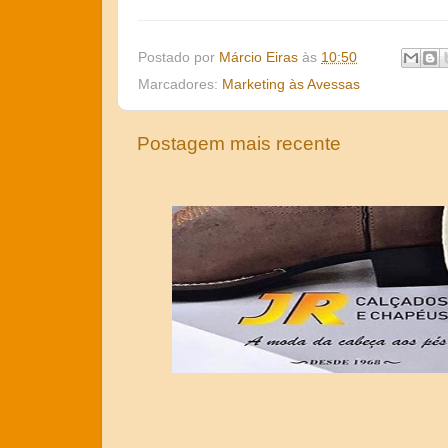
Postado por
Márcio Eiras
às
10:50
Marcadores:
Marketing às Avessas
Postagem mais recente