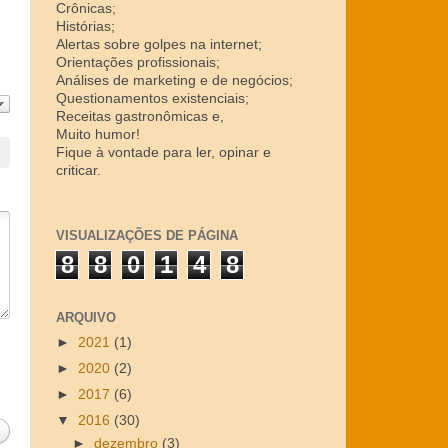
Crônicas;
Histórias;
Alertas sobre golpes na internet;
Orientações profissionais;
Análises de marketing e de negócios;
Questionamentos existenciais;
Receitas gastronômicas e,
Muito humor!
Fique à vontade para ler, opinar e
criticar.
VISUALIZAÇÕES DE PÁGINA
8
8
0
1
4
8
ARQUIVO
►
2021
(1)
►
2020
(2)
►
2017
(6)
▼
2016
(30)
►
dezembro
(3)