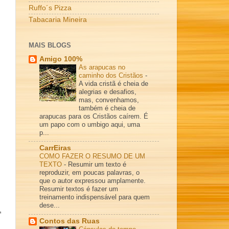
Ruffo´s Pizza
Tabacaria Mineira
MAIS BLOGS
Amigo 100%
As arapucas no
caminho dos Cristãos
-
A vida cristã é cheia de
alegrias e desafios,
mas, convenhamos,
também é cheia de
arapucas para os Cristãos caírem. É
um papo com o umbigo aqui, uma
p...
CarrEiras
COMO FAZER O RESUMO DE UM
TEXTO
-
Resumir um texto é
reproduzir, em poucas palavras, o
que o autor expressou amplamente.
Resumir textos é fazer um
treinamento indispensável para quem
dese...
,
Contos das Ruas