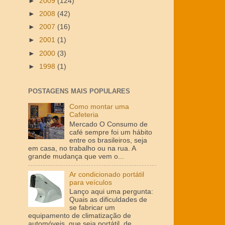
►
2009
(124)
►
2008
(42)
►
2007
(16)
►
2001
(1)
►
2000
(3)
►
1998
(1)
POSTAGENS MAIS POPULARES
Como montar uma
Cafeteria
Mercado O Consumo de
café sempre foi um hábito
entre os brasileiros, seja
em casa, no trabalho ou na rua. A
grande mudança que vem o...
Ar condicionado portátil
para veículos
Lanço aqui uma pergunta:
Quais as dificuldades de
se fabricar um
equipamento de climatização de
automóveis, que seja portátil, de