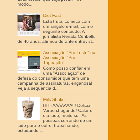
modo...
Diet Fast
Esta truta, começa com
um singelo e-mail, com o
seguinte contéudo: A
jornalista Renata Ceribelli,
de 46 anos, afirmou durante entrevist...
Associação "Pró Teste" ou
Associação "Pró
Tapeação"
Como posso confiar em
uma "Associação" de
defesa do consumidor que tem uma
campanha de assinaturas, enganosa!
Veja a sequencia d...
Milk Shake
HHHÁÁÁÁÁÁÁ!!! Delicia!
Verão chegando! Calor o
dia todo, muito sol! As
pessoas correndo de um
lado para o outro, trabalhando,
estudando,...