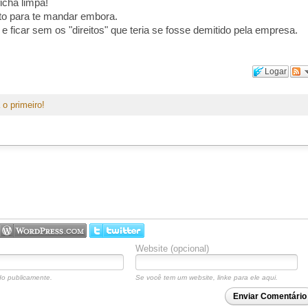
icha limpa!
to para te mandar embora.
 e ficar sem os "direitos" que teria se fosse demitido pela empresa.
Logar
 o primeiro!
Website (opcional)
o publicamente.
Se você tem um website, linke para ele aqui.
Enviar Comentário