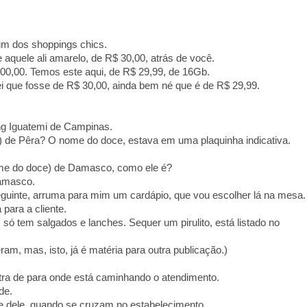
m dos shoppings chics.
aquele ali amarelo, de R$ 30,00, atrás de você.
00,00. Temos este aqui, de R$ 29,99, de 16Gb.
i que fosse de R$ 30,00, ainda bem né que é de R$ 29,99.
ng Iguatemi de Campinas.
e) de Pêra? O nome do doce, estava em uma plaquinha indicativa.
 nome do doce) de Damasco, como ele é?
damasco.
seguinte, arruma para mim um cardápio, que vou escolher lá na mesa.
 para a cliente.
, só tem salgados e lanches. Sequer um pirulito, está listado no
ram, mas, isto, já é matéria para outra publicação.)
tra de para onde está caminhando o atendimento.
de.
e dele, quando se cruzam no estabelecimento.