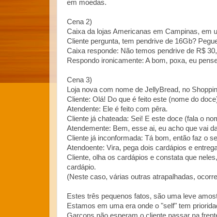
em moedas.
Cena 2)
Caixa da lojas Americanas em Campinas, em u
Cliente pergunta, tem pendrive de 16Gb? Pegue 
Caixa responde: Não temos pendrive de R$ 30,
Respondo ironicamente: A bom, poxa, eu pense
Cena 3)
Loja nova com nome de JellyBread, no Shoppi
Cliente: Olá! Do que é feito este (nome do doc
Atendente: Ele é feito com pêra.
Cliente já chateada: Sei! E este doce (fala o
Atendemente: Bem, esse ai, eu acho que vai 
Cliente já inconformada: Tá bom, então faz o 
Atendoente: Vira, pega dois cardápios e entrega
Cliente, olha os cardápios e constata que neles
cardápio.
(Neste caso, várias outras atrapalhadas, ocorre
Estes três pequenos fatos, são uma leve amos
Estamos em uma era onde o "self" tem priorida
Garçons não esperam o cliente passar na frent