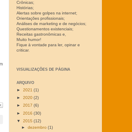
Crônicas;
Histórias;
Alertas sobre golpes na internet;
Orientações profissionais;
Análises de marketing e de negócios;
Questionamentos existenciais;
Receitas gastronômicas e,
Muito humor!
Fique à vontade para ler, opinar e
criticar.
um
VISUALIZAÇÕES DE PÁGINA
ARQUIVO
►
2021
(1)
►
2020
(2)
►
2017
(6)
►
2016
(30)
▼
2015
(12)
►
dezembro
(1)