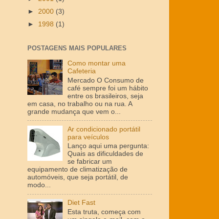
►
2000
(3)
►
1998
(1)
POSTAGENS MAIS POPULARES
Como montar uma
Cafeteria
Mercado O Consumo de
café sempre foi um hábito
entre os brasileiros, seja
em casa, no trabalho ou na rua. A
grande mudança que vem o...
Ar condicionado portátil
para veículos
Lanço aqui uma pergunta:
Quais as dificuldades de
se fabricar um
equipamento de climatização de
automóveis, que seja portátil, de
modo...
Diet Fast
Esta truta, começa com