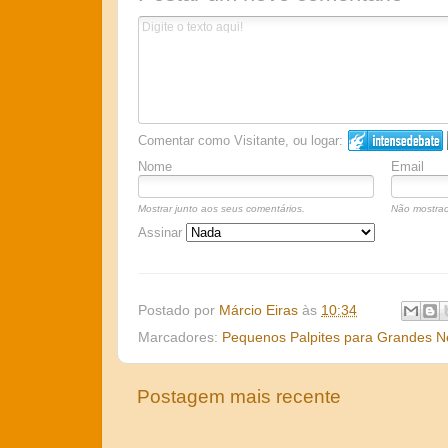
Comentar como Visitante, ou logar:
Nome
Email
Mostrar junto aos seus comentários.
Não mostrad
Assinar
Postado por
Márcio Eiras
às
10:34
Marcadores:
Pequenos Palpites para Grandes N
Postagem mais recente