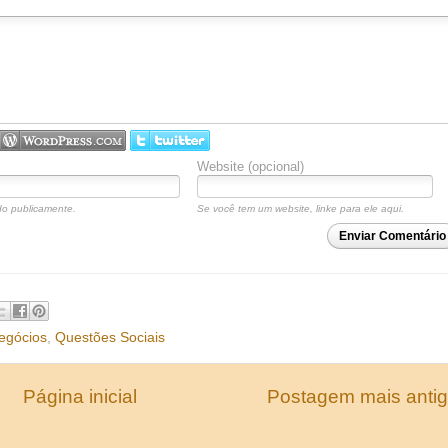
Website (opcional)
o publicamente.
Se você tem um website, linke para ele aqui.
Enviar Comentário
egócios
,
Questões Sociais
Página inicial
Postagem mais anti