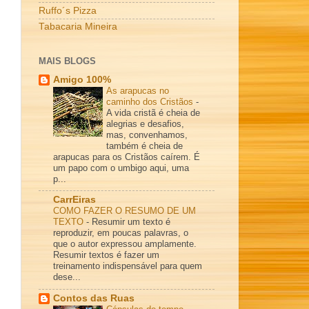
Ruffo´s Pizza
Tabacaria Mineira
MAIS BLOGS
Amigo 100%
As arapucas no
caminho dos Cristãos
-
A vida cristã é cheia de
alegrias e desafios,
mas, convenhamos,
também é cheia de
arapucas para os Cristãos caírem. É
um papo com o umbigo aqui, uma
p...
CarrEiras
COMO FAZER O RESUMO DE UM
TEXTO
-
Resumir um texto é
reproduzir, em poucas palavras, o
que o autor expressou amplamente.
Resumir textos é fazer um
treinamento indispensável para quem
dese...
Contos das Ruas