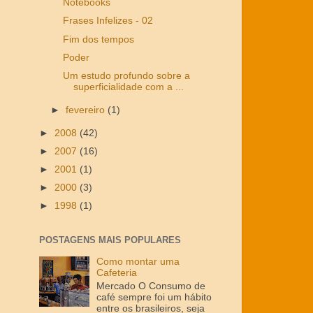
Notebooks
Frases Infelizes - 02
Fim dos tempos
Poder
Um estudo profundo sobre a
superficialidade com a ...
►
fevereiro
(1)
►
2008
(42)
►
2007
(16)
►
2001
(1)
►
2000
(3)
►
1998
(1)
POSTAGENS MAIS POPULARES
Como montar uma
Cafeteria
Mercado O Consumo de
café sempre foi um hábito
entre os brasileiros, seja