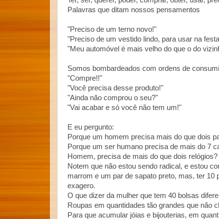
Ter, ser, querer, poder, comprar, obter, usar, pre
Palavras que ditam nossos pensamentos
"Preciso de um terno novo!"
"Preciso de um vestido lindo, para usar na fest
"Meu automóvel é mais velho do que o do vizinho
Somos bombardeados com ordens de consum
"Compre!!"
"Você precisa desse produto!"
"Ainda não comprou o seu?"
"Vai acabar e só você não tem um!"
E eu pergunto:
Porque um homem precisa mais do que dois pare
Porque um ser humano precisa de mais do 7 cami
Homem, precisa de mais do que dois relógios?
Notem que não estou sendo radical, e estou co
marrom e um par de sapato preto, mas, ter 10 p
exagero.
O que dizer da mulher que tem 40 bolsas difer
Roupas em quantidades tão grandes que não c
Para que acumular jóias e bijouterias, em qua