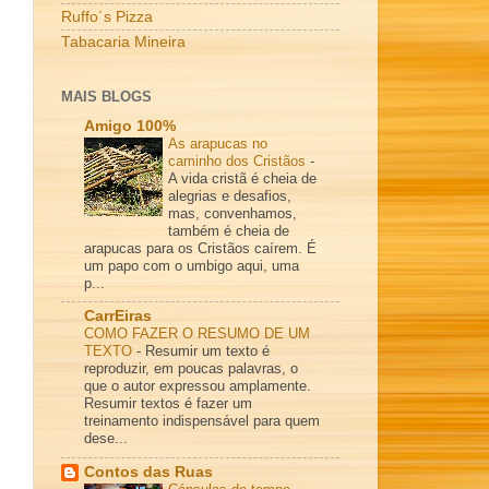
Ruffo´s Pizza
Tabacaria Mineira
MAIS BLOGS
Amigo 100%
As arapucas no
caminho dos Cristãos
-
A vida cristã é cheia de
alegrias e desafios,
mas, convenhamos,
também é cheia de
arapucas para os Cristãos caírem. É
um papo com o umbigo aqui, uma
p...
CarrEiras
COMO FAZER O RESUMO DE UM
TEXTO
-
Resumir um texto é
reproduzir, em poucas palavras, o
que o autor expressou amplamente.
Resumir textos é fazer um
treinamento indispensável para quem
dese...
Contos das Ruas