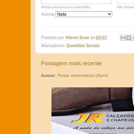
Mostrar junto aos seus comentários.
Não mostrad
Assinar
Postado por
Márcio Eiras
às
04:07
Marcadores:
Questões Sociais
Postagem mais recente
Assinar:
Postar comentários (Atom)