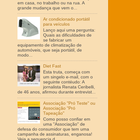
em casa, no trabalho ou na rua. A
grande mudança que vem o...
Ar condicionado portátil
para veículos
Lanço aqui uma pergunta:
Quais as dificuldades de
se fabricar um
equipamento de climatização de
automóveis, que seja portátil, de
modo...
Diet Fast
Esta truta, começa com
um singelo e-mail, com o
seguinte contéudo: A
jornalista Renata Ceribelli,
de 46 anos, afirmou durante entrevist...
Associação "Pró Teste" ou
Associação "Pró
Tapeação"
Como posso confiar em
uma "Associação" de
defesa do consumidor que tem uma
campanha de assinaturas, enganosa!
Veja a sequencia d...