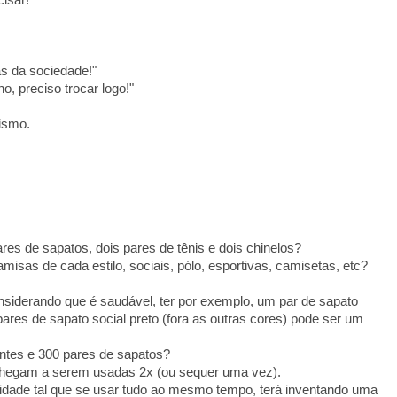
cisar!
as da sociedade!"
, preciso trocar logo!"
ismo.
s de sapatos, dois pares de tênis e dois chinelos?
sas de cada estilo, sociais, pólo, esportivas, camisetas, etc?
nsiderando que é saudável, ter por exemplo, um par de sapato
ares de sapato social preto (fora as outras cores) pode ser um
entes e 300 pares de sapatos?
hegam a serem usadas 2x (ou sequer uma vez).
ntidade tal que se usar tudo ao mesmo tempo, terá inventando uma