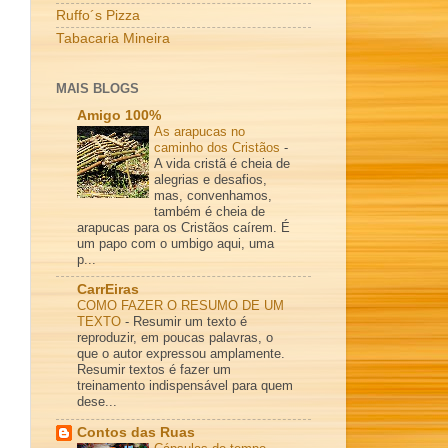
Ruffo´s Pizza
Tabacaria Mineira
MAIS BLOGS
Amigo 100%
As arapucas no
caminho dos Cristãos
-
A vida cristã é cheia de
alegrias e desafios,
mas, convenhamos,
também é cheia de
arapucas para os Cristãos caírem. É
um papo com o umbigo aqui, uma
p...
CarrEiras
COMO FAZER O RESUMO DE UM
TEXTO
-
Resumir um texto é
reproduzir, em poucas palavras, o
que o autor expressou amplamente.
Resumir textos é fazer um
treinamento indispensável para quem
dese...
Contos das Ruas