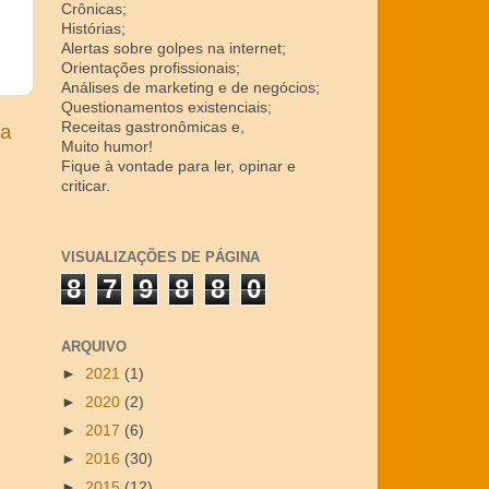
Crônicas;
Histórias;
Alertas sobre golpes na internet;
Orientações profissionais;
Análises de marketing e de negócios;
Questionamentos existenciais;
Receitas gastronômicas e,
ga
Muito humor!
Fique à vontade para ler, opinar e
criticar.
VISUALIZAÇÕES DE PÁGINA
8
7
9
8
8
0
ARQUIVO
►
2021
(1)
►
2020
(2)
►
2017
(6)
►
2016
(30)
►
2015
(12)