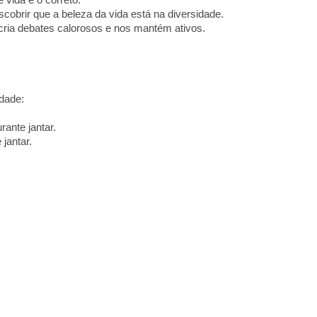
vida é o correto.
cobrir que a beleza da vida está na diversidade.
 cria debates calorosos e nos mantém ativos.
dade:
rante jantar.
jantar.