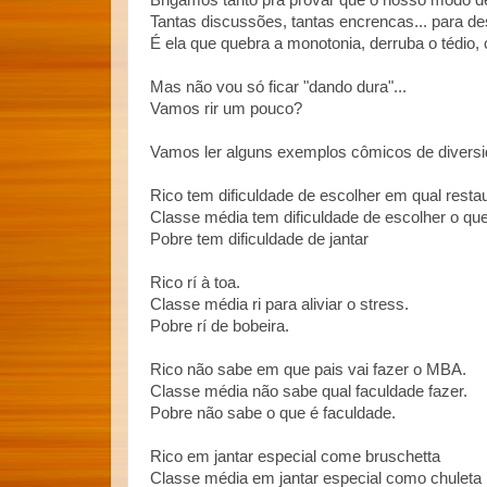
Brigamos tanto pra provar que o nosso modo de 
Tantas discussões, tantas encrencas... para des
É ela que quebra a monotonia, derruba o tédio,
Mas não vou só ficar "dando dura"...
Vamos rir um pouco?
Vamos ler alguns exemplos cômicos de diversi
Rico tem dificuldade de escolher em qual restau
Classe média tem dificuldade de escolher o que 
Pobre tem dificuldade de jantar
Rico rí à toa.
Classe média ri para aliviar o stress.
Pobre rí de bobeira.
Rico não sabe em que pais vai fazer o MBA.
Classe média não sabe qual faculdade fazer.
Pobre não sabe o que é faculdade.
Rico em jantar especial come bruschetta
Classe média em jantar especial como chuleta