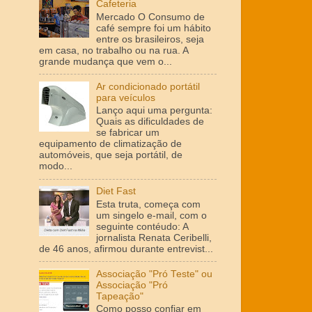
Cafeteria
Mercado O Consumo de
café sempre foi um hábito
entre os brasileiros, seja
em casa, no trabalho ou na rua. A
grande mudança que vem o...
Ar condicionado portátil
para veículos
Lanço aqui uma pergunta:
Quais as dificuldades de
se fabricar um
equipamento de climatização de
automóveis, que seja portátil, de
modo...
Diet Fast
Esta truta, começa com
um singelo e-mail, com o
seguinte contéudo: A
jornalista Renata Ceribelli,
de 46 anos, afirmou durante entrevist...
Associação "Pró Teste" ou
Associação "Pró
Tapeação"
Como posso confiar em